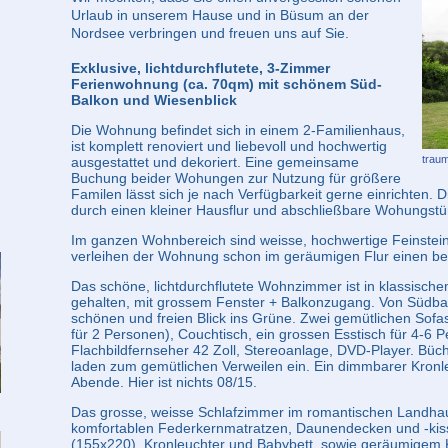
Urlaub in unserem Hause und in Büsum an der
Nordsee verbringen und freuen uns auf Sie.
Exklusive, lichtdurchflutete, 3-Zimmer
Ferienwohnung (ca. 70qm) mit schönem Süd-
Balkon und Wiesenblick
Die Wohnung befindet sich in einem 2-Familienhaus,
ist komplett renoviert und liebevoll und hochwertig
traum
ausgestattet und dekoriert. Eine gemeinsame
Buchung beider Wohungen zur Nutzung für größere
Familen lässt sich je nach Verfügbarkeit gerne einrichten. 
durch einen kleiner Hausflur und abschließbare Wohungstü
Im ganzen Wohnbereich sind weisse, hochwertige Feinstein
verleihen der Wohnung schon im geräumigen Flur einen 
Das schöne, lichtdurchflutete Wohnzimmer ist in klassisch
gehalten, mit grossem Fenster + Balkonzugang. Von Südba
schönen und freien Blick ins Grüne. Zwei gemütlichen Sofa
für 2 Personen), Couchtisch, ein grossen Esstisch für 4-6
Flachbildfernseher 42 Zoll, Stereoanlage, DVD-Player. Büc
laden zum gemütlichen Verweilen ein. Ein dimmbarer Kronle
Abende. Hier ist nichts 08/15.
Das grosse, weisse Schlafzimmer im romantischen Landhaus
komfortablen Federkernmatratzen, Daunendecken und -kis
(155x220), Kronleuchter und Babybett, sowie geräumigem K