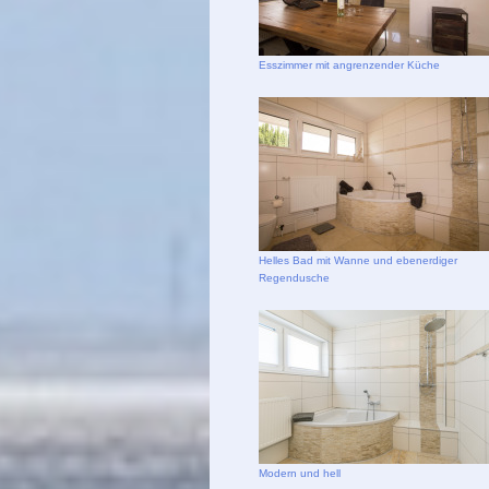
Esszimmer mit angrenzender Küche
Helles Bad mit Wanne und ebenerdiger
Regendusche
Modern und hell