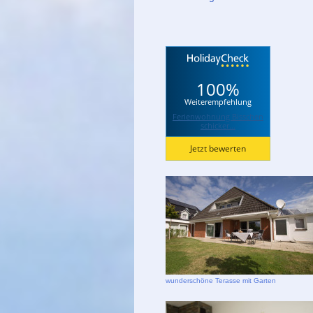
100%
Weiterempfehlung
Ferienwohnung Bisschen
schicker...
Jetzt bewerten
wunderschöne Terasse mit Garten