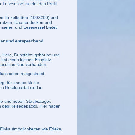
 Lesesessel rundet das Profil
sen Einzelbetten (100X200) und
tratzen, Daunendecken und
rnseher und Lesesessel bietet
ar und entsprechend
en, Herd, Dunstabzugshaube und
 hat einen kleinen Essplatz.
maschine sind vorhanden.
fussboden ausgestattet.
gt für das perkfekte
n Hotelqualität sind in
ne und neben Staubsauger,
en des Reisegepäcks. Hier haben
n Einkaufmöglichkeiten wie Edeka,