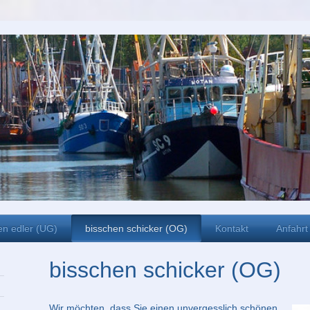
en edler (UG)
bisschen schicker (OG)
Kontakt
Anfahrt
bisschen schicker (OG)
Wir möchten, dass Sie einen unvergesslich schönen