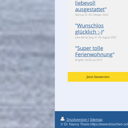
liebevoll
ausgestattet
"
Marcus, 51-55, Oktober 2024
"
Wunschlos
glücklich :-)
"
Jutta &amp; Jörg, 41-45, August 2020
"
Super tolle
Ferienwohnung
"
Brigitte, 56-60, Juli 2019
Jetzt bewerten
Druckversion
|
Sitemap
© Dr. Nancy Thiels https://www.bisschen-sc