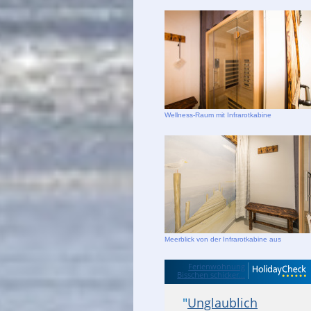
Wellness-Raum mit Infrarotkabine
Meerblick von der Infrarotkabine aus
Ferienwohnung
Bisschen schicker...
"
Unglaublich