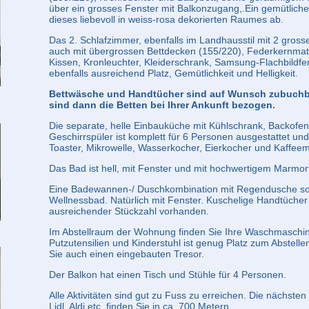
über ein grosses Fenster mit Balkonzugang,.Ein gemütlicher
dieses liebevoll in weiss-rosa dekorierten Raumes ab.
Das 2. Schlafzimmer, ebenfalls im Landhausstil mit 2 gros
auch mit übergrossen Bettdecken (155/220), Federkernma
Kissen, Kronleuchter, Kleiderschrank, Samsung-Flachbildfe
ebenfalls ausreichend Platz, Gemütlichkeit und Helligkeit.
Bettwäsche und Handtücher sind auf Wunsch zubuchb
sind dann die Betten bei Ihrer Ankunft bezogen.
Die separate, helle Einbauküche mit Kühlschrank, Backof
Geschirrspüler ist komplett für 6 Personen ausgestattet und
Toaster, Mikrowelle, Wasserkocher, Eierkocher und Kaffee
Das Bad ist hell, mit Fenster und mit hochwertigem Marmor
Eine Badewannen-/ Duschkombination mit Regendusche sor
Wellnessbad. Natürlich mit Fenster. Kuschelige Handtücher i
ausreichender Stückzahl vorhanden.
Im Abstellraum der Wohnung finden Sie Ihre Waschmaschi
Putzutensilien und Kinderstuhl ist genug Platz zum Abstell
Sie auch einen eingebauten Tresor.
Der Balkon hat einen Tisch und Stühle für 4 Personen.
Alle Aktivitäten sind gut zu Fuss zu erreichen. Die nächste
Lidl, Aldi etc. finden Sie in ca. 700 Metern.