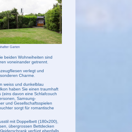
hafter Garten
Die beiden Wohneiheiten sind
ren voneinander getrennt.
zeugfliesen verlegt und
besonderen Charme.
em weiss und dunkelblau
lkon haben Sie einen traumhaft
s (eins davon eine Schlafcouch
 Personen, Samsung-
her und Gesellschaftsspielen
uchter sorgt für romantische
stil mit Doppelbett (180x200),
sen, übergrossen Bettdecken
leiderschrank verfügt ebenfalls