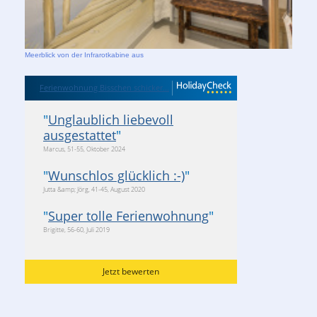
Meerblick von der Infrarotkabine aus
Ferienwohnung Bisschen schicker...
"
Unglaublich liebevoll
ausgestattet
"
Marcus, 51-55, Oktober 2024
"
Wunschlos glücklich :-)
"
Jutta &amp; Jörg, 41-45, August 2020
"
Super tolle Ferienwohnung
"
Brigitte, 56-60, Juli 2019
Jetzt bewerten